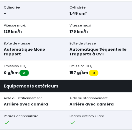
Cylindrée
Cylindrée
-
1.49 cm³
Vitesse maxi.
Vitesse maxi.
128 km/h
175 km/h
Boîte de vitesse
Boîte de vitesse
Automatique Mono
Automatique Séquentielle
rapport
1 rapports à CVT
Emission CO
Emission CO
2
2
0 g/km
157 g/km
A
D
Équipements extérieurs
Aide au stationnement
Aide au stationnement
Arrière avec caméra
Arrière avec caméra
Phares antibrouillard
Phares antibrouillard