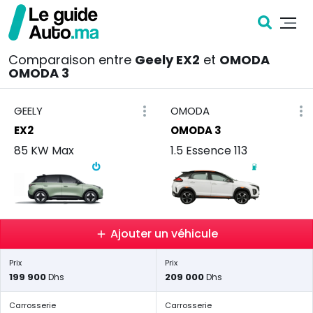
Comparaison entre
Geely EX2
et
OMODA
OMODA 3
GEELY
OMODA
EX2
OMODA 3
85 KW Max
1.5 Essence 113
Ajouter un véhicule
Prix
Prix
199 900
209 000
Dhs
Dhs
Carrosserie
Carrosserie