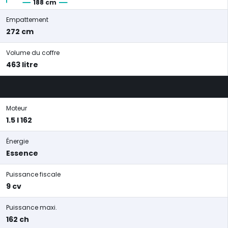
188 cm
Empattement
272 cm
Volume du coffre
463 litre
Moteur
1.5 l 162
Énergie
Essence
Puissance fiscale
9 cv
Puissance maxi.
162 ch