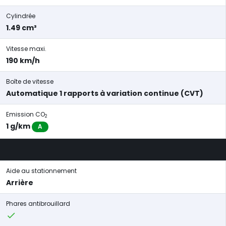
Cylindrée
1.49 cm³
Vitesse maxi.
190 km/h
Boîte de vitesse
Automatique 1 rapports à variation continue (CVT)
Emission CO
2
1 g/km
A
Aide au stationnement
Arrière
Phares antibrouillard