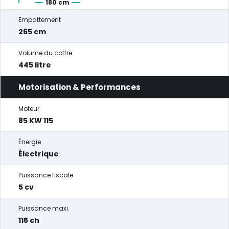
180 cm
Empattement
265 cm
Volume du coffre
445 litre
Motorisation & Performances
Moteur
85 KW 115
Énergie
Électrique
Puissance fiscale
5 cv
Puissance maxi.
115 ch