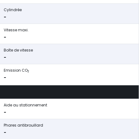
Cylindrée
-
Vitesse maxi.
-
Boîte de vitesse
-
Emission CO
2
-
Aide au stationnement
-
Phares antibrouillard
-