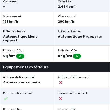
Cylindrée
Cylindrée
-
2.494 cm³
Vitesse maxi.
Vitesse maxi.
128 km/h
200 km/h
Boîte de vitesse
Boîte de vitesse
Automatique Mono
Automatique 5 rapports
rapport
Emission CO
Emission CO
2
2
0 g/km
97 g/km
A
A
Équipements extérieurs
Aide au stationnement
Aide au stationnement
Arrière avec caméra
Phares antibrouillard
Phares antibrouillard
Barres de toit
Barres de toit