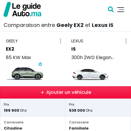
Comparaison entre
Geely EX2
et
Lexus IS
GEELY
LEXUS
EX2
IS
85 KW Max
300h 2WD Elegance
Ajouter un véhicule
Prix
Prix
199 900
538 000
Dhs
Dhs
Carrosserie
Carrosserie
Citadine
Familiale