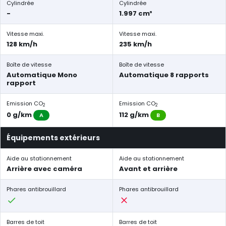
Cylindrée
Cylindrée
-
1.997 cm³
Vitesse maxi.
Vitesse maxi.
128 km/h
235 km/h
Boîte de vitesse
Boîte de vitesse
Automatique Mono
Automatique 8 rapports
rapport
Emission CO
Emission CO
2
2
0 g/km
112 g/km
A
B
Équipements extérieurs
Aide au stationnement
Aide au stationnement
Arrière avec caméra
Avant et arrière
Phares antibrouillard
Phares antibrouillard
Barres de toit
Barres de toit