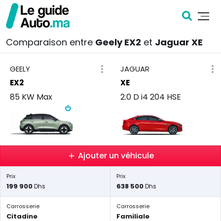
Comparaison entre
Geely EX2
et
Jaguar XE
GEELY
JAGUAR
EX2
XE
85 KW Max
2.0 D i4 204 HSE
Ajouter un véhicule
Prix
Prix
199 900
638 500
Dhs
Dhs
Carrosserie
Carrosserie
Citadine
Familiale