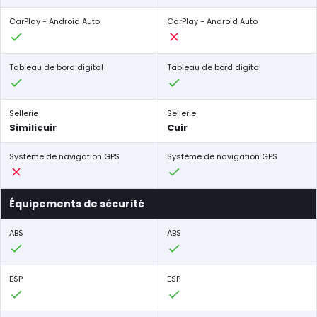
CarPlay - Android Auto
CarPlay - Android Auto
Tableau de bord digital
Tableau de bord digital
Sellerie
Sellerie
Similicuir
Cuir
Système de navigation GPS
Système de navigation GPS
Équipements de sécurité
ABS
ABS
ESP
ESP