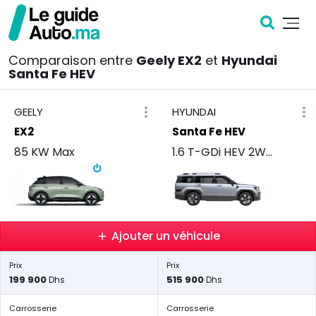
Comparaison entre
Geely EX2
et
Hyundai
Santa Fe HEV
GEELY
HYUNDAI
EX2
Santa Fe HEV
85 KW Max
1.6 T-GDi HEV 2WD Premium
Ajouter un véhicule
Prix
Prix
199 900
515 900
Dhs
Dhs
Carrosserie
Carrosserie