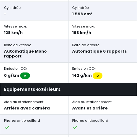
Cylindrée
Cylindrée
-
1.598 cm³
Vitesse maxi.
Vitesse maxi.
128 km/h
193 km/h
Boîte de vitesse
Boîte de vitesse
Automatique Mono
Automatique 6 rapports
rapport
Emission CO
Emission CO
2
2
0 g/km
142 g/km
A
D
Équipements extérieurs
Aide au stationnement
Aide au stationnement
Arrière avec caméra
Avant et arrière
Phares antibrouillard
Phares antibrouillard