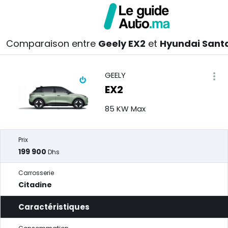
Comparaison entre
Geely EX2
et
Hyundai Sant
GEELY
EX2
85 KW Max
Prix
199 900
Dhs
Carrosserie
Citadine
Caractéristiques