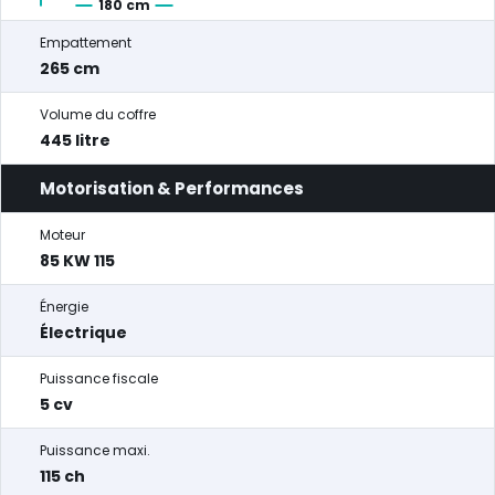
180 cm
Empattement
265 cm
Volume du coffre
445 litre
Motorisation & Performances
Moteur
85 KW 115
Énergie
Électrique
Puissance fiscale
5 cv
Puissance maxi.
115 ch