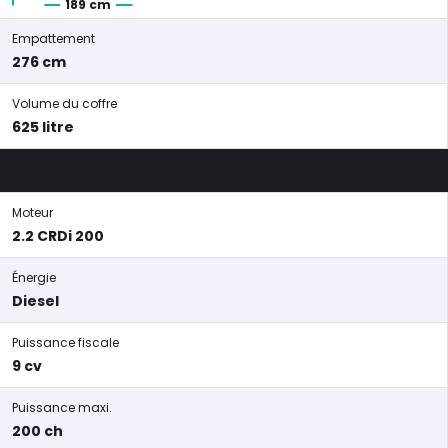
189 cm
Empattement
276 cm
Volume du coffre
625 litre
Moteur
2.2 CRDi 200
Énergie
Diesel
Puissance fiscale
9 cv
Puissance maxi.
200 ch