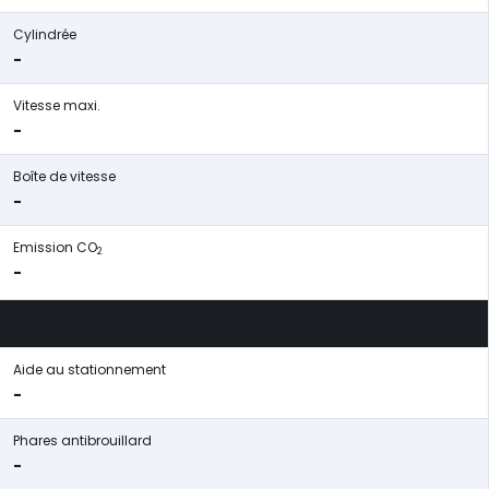
Cylindrée
-
Vitesse maxi.
-
Boîte de vitesse
-
Emission CO
2
-
Aide au stationnement
-
Phares antibrouillard
-