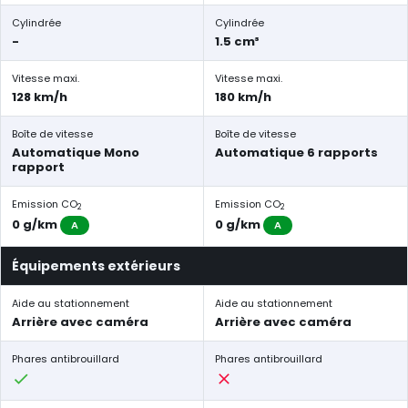
Cylindrée
Cylindrée
-
1.5 cm³
Vitesse maxi.
Vitesse maxi.
128 km/h
180 km/h
Boîte de vitesse
Boîte de vitesse
Automatique Mono
Automatique 6 rapports
rapport
Emission CO
Emission CO
2
2
0 g/km
0 g/km
A
A
Équipements extérieurs
Aide au stationnement
Aide au stationnement
Arrière avec caméra
Arrière avec caméra
Phares antibrouillard
Phares antibrouillard