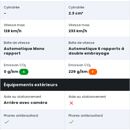
Cylindrée
Cylindrée
-
2.3 cm³
Vitesse maxi.
Vitesse maxi.
128 km/h
233 km/h
Boîte de vitesse
Boîte de vitesse
Automatique Mono
Automatique 6 rapports à
rapport
double embrayage
Emission CO
Emission CO
2
2
0 g/km
229 g/km
A
F
Équipements extérieurs
Aide au stationnement
Aide au stationnement
Arrière avec caméra
Phares antibrouillard
Phares antibrouillard