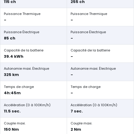
115 ch
255 ch
Puissance Thermique
Puissance Thermique
-
-
Puissance Électrique
Puissance Électrique
85 ch
-
Capacité de la batterie
Capacité de la batterie
39.4 kWh
-
Autonomie maxi. Électrique
Autonomie maxi. Électrique
325 km
-
Temps de charge
Temps de charge
4h:45m
-
Accélération (0 à 100Km/h)
Accélération (0 à 100Km/h)
11.5 sec.
7 sec.
Couple maxi.
Couple maxi.
150 Nm
2 Nm