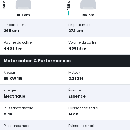
158 cm
138 cm
180 cm
196 cm
Empattement
Empattement
265 cm
272 cm
Volume du coffre
Volume du coffre
445 litre
408 litre
Motorisation & Performances
Moteur
Moteur
85 KW 115
2.3 l 314
Énergie
Énergie
Électrique
Essence
Puissance fiscale
Puissance fiscale
5 cv
13 cv
Puissance maxi.
Puissance maxi.