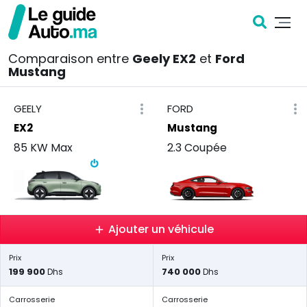
Comparaison entre
Geely EX2
et
Ford
Mustang
GEELY
FORD
EX2
Mustang
85 KW Max
2.3 Coupée
Ajouter un véhicule
Prix
Prix
199 900
740 000
Dhs
Dhs
Carrosserie
Carrosserie