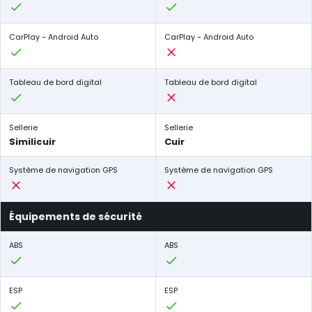
CarPlay - Android Auto
CarPlay - Android Auto
Tableau de bord digital
Tableau de bord digital
Sellerie
Sellerie
Similicuir
Cuir
Système de navigation GPS
Système de navigation GPS
Équipements de sécurité
ABS
ABS
ESP
ESP