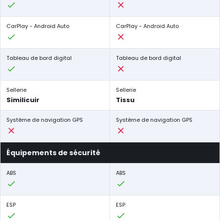
CarPlay - Android Auto
CarPlay - Android Auto
Tableau de bord digital
Tableau de bord digital
Sellerie
Sellerie
Similicuir
Tissu
Système de navigation GPS
Système de navigation GPS
Équipements de sécurité
ABS
ABS
ESP
ESP