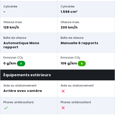
Cylindrée
Cylindrée
-
1.598 cm³
Vitesse maxi.
Vitesse maxi.
128 km/h
200 km/h
Boîte de vitesse
Boîte de vitesse
Automatique Mono
Manuelle 6 rapports
rapport
Emission CO
Emission CO
2
2
0 g/km
106 g/km
A
B
Équipements extérieurs
Aide au stationnement
Aide au stationnement
Arrière avec caméra
Phares antibrouillard
Phares antibrouillard