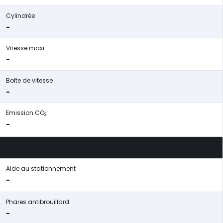
Cylindrée
-
Vitesse maxi.
-
Boîte de vitesse
-
Emission CO
2
-
Aide au stationnement
-
Phares antibrouillard
-