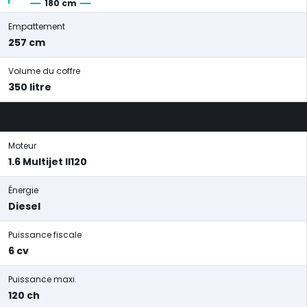
180 cm
Empattement
257 cm
Volume du coffre
350 litre
Moteur
1.6 Multijet II120
Énergie
Diesel
Puissance fiscale
6 cv
Puissance maxi.
120 ch