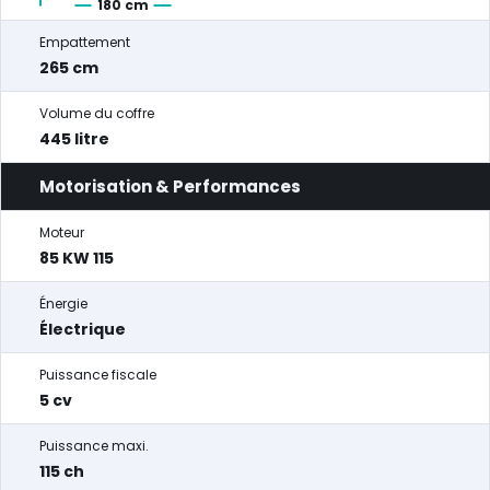
180 cm
Empattement
265 cm
Volume du coffre
445 litre
Motorisation & Performances
Moteur
85 KW 115
Énergie
Électrique
Puissance fiscale
5 cv
Puissance maxi.
115 ch