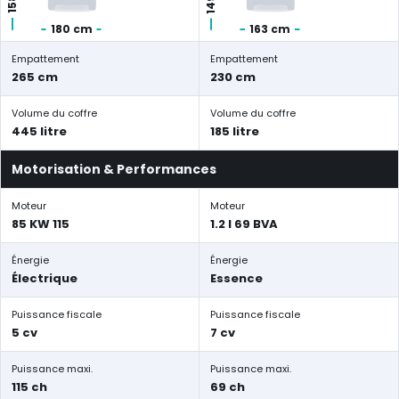
180 cm
163 cm
Empattement
Empattement
265 cm
230 cm
Volume du coffre
Volume du coffre
445 litre
185 litre
Motorisation & Performances
Moteur
Moteur
85 KW 115
1.2 l 69 BVA
Énergie
Énergie
Électrique
Essence
Puissance fiscale
Puissance fiscale
5 cv
7 cv
Puissance maxi.
Puissance maxi.
115 ch
69 ch