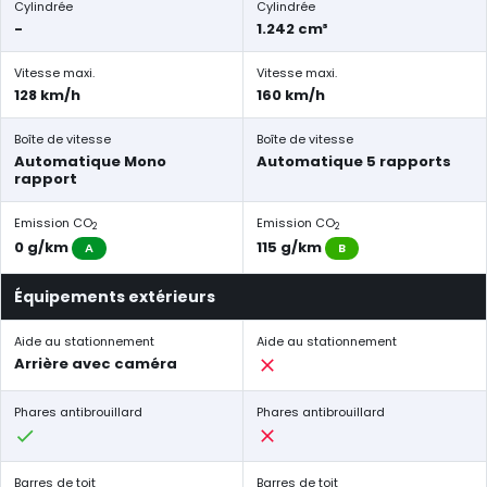
Cylindrée
Cylindrée
-
1.242 cm³
Vitesse maxi.
Vitesse maxi.
128 km/h
160 km/h
Boîte de vitesse
Boîte de vitesse
Automatique Mono
Automatique 5 rapports
rapport
Emission CO
Emission CO
2
2
0 g/km
115 g/km
A
B
Équipements extérieurs
Aide au stationnement
Aide au stationnement
Arrière avec caméra
Phares antibrouillard
Phares antibrouillard
Barres de toit
Barres de toit