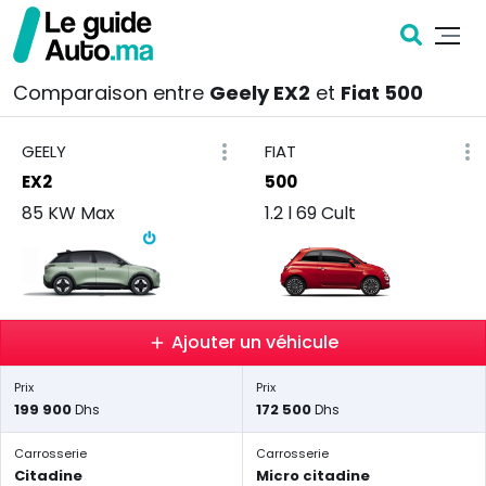
Comparaison entre
Geely EX2
et
Fiat 500
GEELY
FIAT
EX2
500
85 KW Max
1.2 l 69 Cult
Ajouter un véhicule
Prix
Prix
199 900
172 500
Dhs
Dhs
Carrosserie
Carrosserie
Citadine
Micro citadine