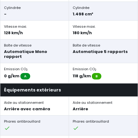
Cylindrée
Cylindrée
-
1.498 cm³
Vitesse maxi.
Vitesse maxi.
128 km/h
180 km/h
Boîte de vitesse
Boîte de vitesse
Automatique Mono
Automatique 5 rapports
rapport
Emission CO
Emission CO
2
2
0 g/km
118 g/km
A
B
Équipements extérieurs
Aide au stationnement
Aide au stationnement
Arrière avec caméra
Arrière
Phares antibrouillard
Phares antibrouillard