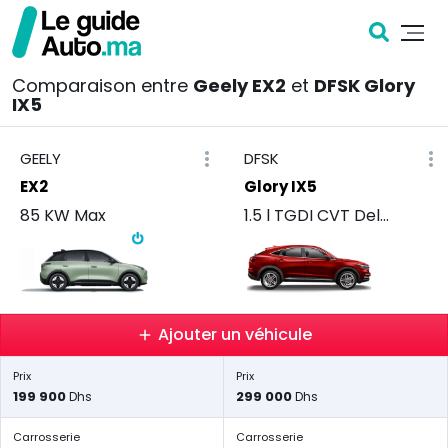
Comparaison entre
Geely EX2
et
DFSK Glory
IX5
GEELY
DFSK
EX2
Glory IX5
85 KW Max
1.5 l TGDI CVT Deluxe
Ajouter un véhicule
Prix
Prix
199 900
299 000
Dhs
Dhs
Carrosserie
Carrosserie