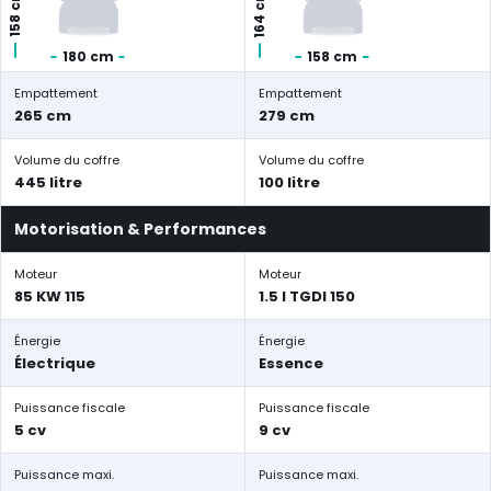
164 cm
158 cm
180 cm
158 cm
Empattement
Empattement
265 cm
279 cm
Volume du coffre
Volume du coffre
445 litre
100 litre
Motorisation & Performances
Moteur
Moteur
85 KW 115
1.5 l TGDI 150
Énergie
Énergie
Électrique
Essence
Puissance fiscale
Puissance fiscale
5 cv
9 cv
Puissance maxi.
Puissance maxi.