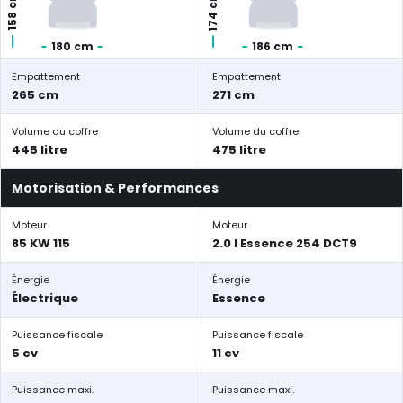
174 cm
158 cm
180 cm
186 cm
Empattement
Empattement
265 cm
271 cm
Volume du coffre
Volume du coffre
445 litre
475 litre
Motorisation & Performances
Moteur
Moteur
85 KW 115
2.0 l Essence 254 DCT9
Énergie
Énergie
Électrique
Essence
Puissance fiscale
Puissance fiscale
5 cv
11 cv
Puissance maxi.
Puissance maxi.