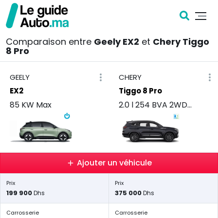
Comparaison entre
Geely EX2
et
Chery Tiggo
8 Pro
GEELY
CHERY
EX2
Tiggo 8 Pro
85 KW Max
2.0 l 254 BVA 2WD Confort
Ajouter un véhicule
Prix
Prix
199 900
375 000
Dhs
Dhs
Carrosserie
Carrosserie