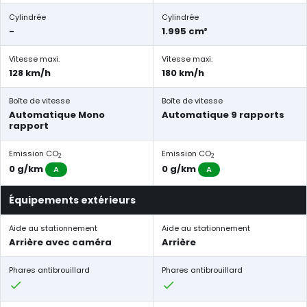
Cylindrée
Cylindrée
-
1.995 cm³
Vitesse maxi.
Vitesse maxi.
128 km/h
180 km/h
Boîte de vitesse
Boîte de vitesse
Automatique Mono
Automatique 9 rapports
rapport
Emission CO
Emission CO
2
2
0 g/km
0 g/km
A
A
Équipements extérieurs
Aide au stationnement
Aide au stationnement
Arrière avec caméra
Arrière
Phares antibrouillard
Phares antibrouillard