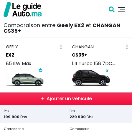
Comparaison entre
Geely EX2
et
CHANGAN
CS35+
GEELY
CHANGAN
EX2
CS35+
85 KW Max
1.4 Turbo 158 7DCTConfort
Ajouter un véhicule
Prix
Prix
199 900
229 900
Dhs
Dhs
Carrosserie
Carrosserie