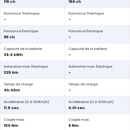
115 ch
158 ch
Puissance Thermique
Puissance Thermique
-
-
Puissance Électrique
Puissance Électrique
85 ch
-
Capacité de la batterie
Capacité de la batterie
39.4 kWh
-
Autonomie maxi. Électrique
Autonomie maxi. Électrique
325 km
-
Temps de charge
Temps de charge
4h:45m
-
Accélération (0 à 100Km/h)
Accélération (0 à 100Km/h)
11.5 sec.
0.01 sec.
Couple maxi.
Couple maxi.
150 Nm
8 Nm