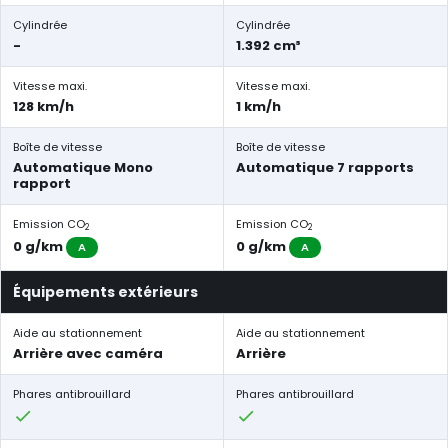
Cylindrée
Cylindrée
-
1.392 cm³
Vitesse maxi.
Vitesse maxi.
128 km/h
1 km/h
Boîte de vitesse
Boîte de vitesse
Automatique Mono
Automatique 7 rapports
rapport
Emission CO
Emission CO
2
2
0 g/km
0 g/km
A
A
Équipements extérieurs
Aide au stationnement
Aide au stationnement
Arrière avec caméra
Arrière
Phares antibrouillard
Phares antibrouillard