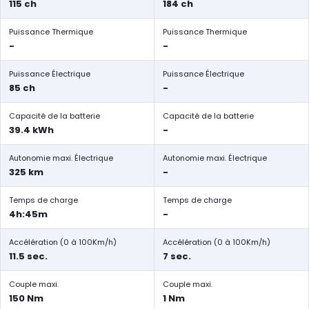
115 ch
184 ch
Puissance Thermique
Puissance Thermique
-
-
Puissance Électrique
Puissance Électrique
85 ch
-
Capacité de la batterie
Capacité de la batterie
39.4 kWh
-
Autonomie maxi. Électrique
Autonomie maxi. Électrique
325 km
-
Temps de charge
Temps de charge
4h:45m
-
Accélération (0 à 100Km/h)
Accélération (0 à 100Km/h)
11.5 sec.
7 sec.
Couple maxi.
Couple maxi.
150 Nm
1 Nm