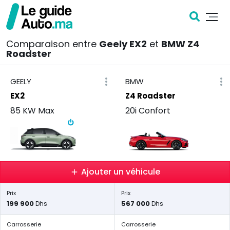
Comparaison entre
Geely EX2
et
BMW Z4
Roadster
GEELY
BMW
EX2
Z4 Roadster
85 KW Max
20i Confort
Ajouter un véhicule
Prix
Prix
199 900
567 000
Dhs
Dhs
Carrosserie
Carrosserie