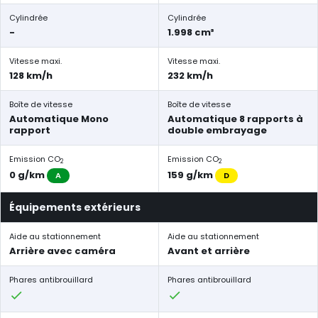
Cylindrée
Cylindrée
-
1.998 cm³
Vitesse maxi.
Vitesse maxi.
128 km/h
232 km/h
Boîte de vitesse
Boîte de vitesse
Automatique Mono
Automatique 8 rapports à
rapport
double embrayage
Emission CO
Emission CO
2
2
0 g/km
159 g/km
A
D
Équipements extérieurs
Aide au stationnement
Aide au stationnement
Arrière avec caméra
Avant et arrière
Phares antibrouillard
Phares antibrouillard