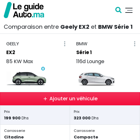
Comparaison entre
Geely EX2
et
BMW Série 1
GEELY
BMW
EX2
Série 1
85 KW Max
116d Lounge
Ajouter un véhicule
Prix
Prix
199 900
323 000
Dhs
Dhs
Carrosserie
Carrosserie
Citadine
Compacte