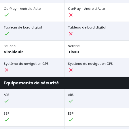
CarPlay - Android Auto
CarPlay - Android Auto
Tableau de bord digital
Tableau de bord digital
Sellerie
Sellerie
Similicuir
Tissu
Système de navigation GPS
Système de navigation GPS
Équipements de sécurité
ABS
ABS
ESP
ESP