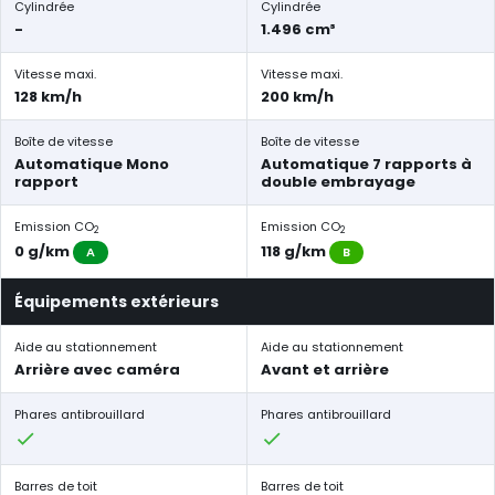
Cylindrée
Cylindrée
-
1.496 cm³
Vitesse maxi.
Vitesse maxi.
128 km/h
200 km/h
Boîte de vitesse
Boîte de vitesse
Automatique Mono
Automatique 7 rapports à
rapport
double embrayage
Emission CO
Emission CO
2
2
0 g/km
118 g/km
A
B
Équipements extérieurs
Aide au stationnement
Aide au stationnement
Arrière avec caméra
Avant et arrière
Phares antibrouillard
Phares antibrouillard
Barres de toit
Barres de toit