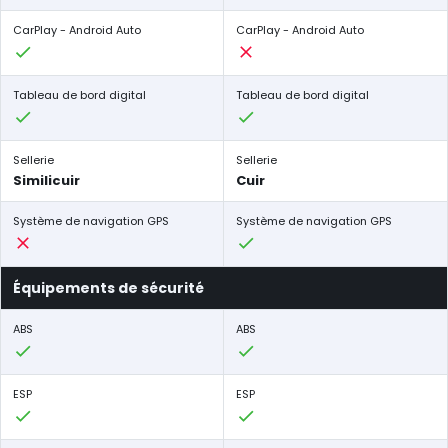
CarPlay - Android Auto
CarPlay - Android Auto
Tableau de bord digital
Tableau de bord digital
Sellerie
Sellerie
Similicuir
Cuir
Système de navigation GPS
Système de navigation GPS
Équipements de sécurité
ABS
ABS
ESP
ESP