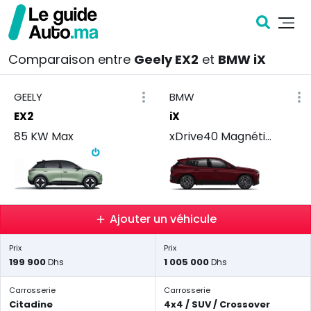
Comparaison entre
Geely EX2
et
BMW iX
GEELY
BMW
EX2
iX
85 KW Max
xDrive40 Magnétique
Ajouter un véhicule
Prix
Prix
199 900
1 005 000
Dhs
Dhs
Carrosserie
Carrosserie
Citadine
4x4 / SUV / Crossover