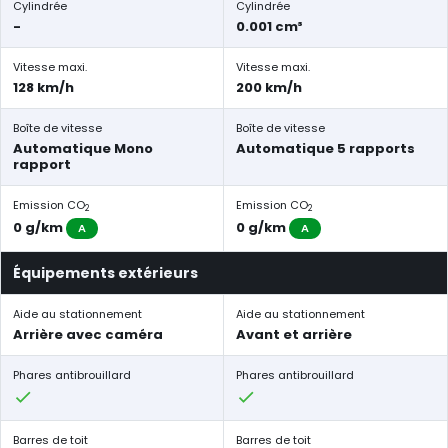
Cylindrée
Cylindrée
-
0.001 cm³
Vitesse maxi.
Vitesse maxi.
128 km/h
200 km/h
Boîte de vitesse
Boîte de vitesse
Automatique Mono
Automatique 5 rapports
rapport
Emission CO
Emission CO
2
2
0 g/km
0 g/km
A
A
Équipements extérieurs
Aide au stationnement
Aide au stationnement
Arrière avec caméra
Avant et arrière
Phares antibrouillard
Phares antibrouillard
Barres de toit
Barres de toit