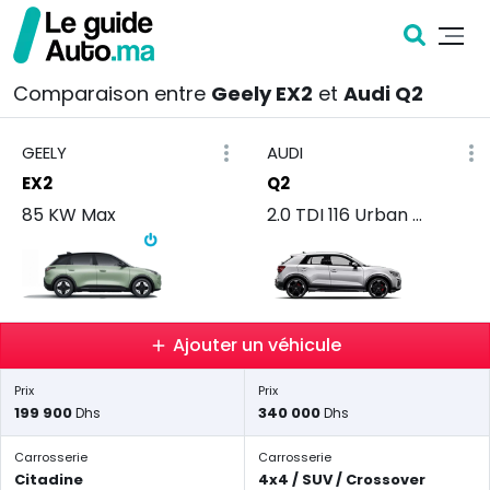
Comparaison entre
Geely EX2
et
Audi Q2
GEELY
AUDI
EX2
Q2
85 KW Max
2.0 TDI 116 Urban BVM
Ajouter un véhicule
Prix
Prix
199 900
340 000
Dhs
Dhs
Carrosserie
Carrosserie
Citadine
4x4 / SUV / Crossover