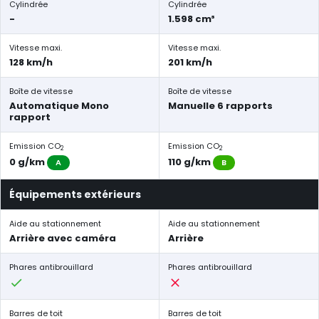
Cylindrée
Cylindrée
-
1.598 cm³
Vitesse maxi.
Vitesse maxi.
128 km/h
201 km/h
Boîte de vitesse
Boîte de vitesse
Automatique Mono
Manuelle 6 rapports
rapport
Emission CO
Emission CO
2
2
0 g/km
110 g/km
A
B
Équipements extérieurs
Aide au stationnement
Aide au stationnement
Arrière avec caméra
Arrière
Phares antibrouillard
Phares antibrouillard
Barres de toit
Barres de toit