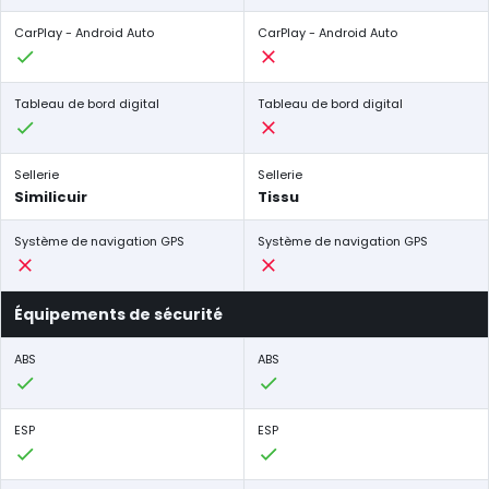
CarPlay - Android Auto
CarPlay - Android Auto
Tableau de bord digital
Tableau de bord digital
Sellerie
Sellerie
Similicuir
Tissu
Système de navigation GPS
Système de navigation GPS
Équipements de sécurité
ABS
ABS
ESP
ESP