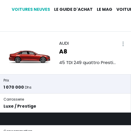
VOITURES NEUVES
LE GUIDE D'ACHAT
LE MAG
VOITU
AUDI
A8
45 TDI 249 quattro Prestige
Prix
1 070 000
Dhs
Carrosserie
Luxe / Prestige