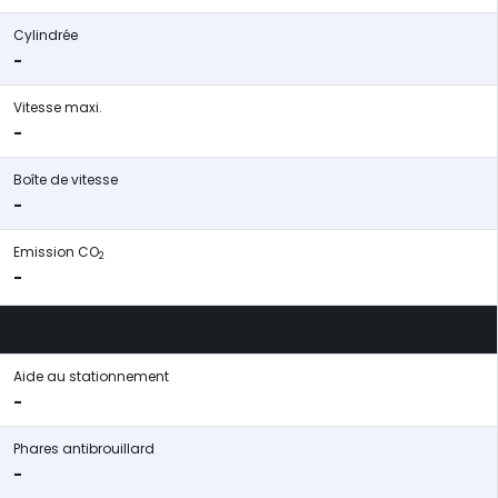
Cylindrée
-
Vitesse maxi.
-
Boîte de vitesse
-
Emission CO
2
-
Aide au stationnement
-
Phares antibrouillard
-