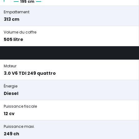
195 cm
Empattement
313 cm
Volume du coffre
505 litre
Moteur
3.0 V6 TDI 249 quattro
Énergie
Diesel
Puissance fiscale
12 cv
Puissance maxi.
249 ch