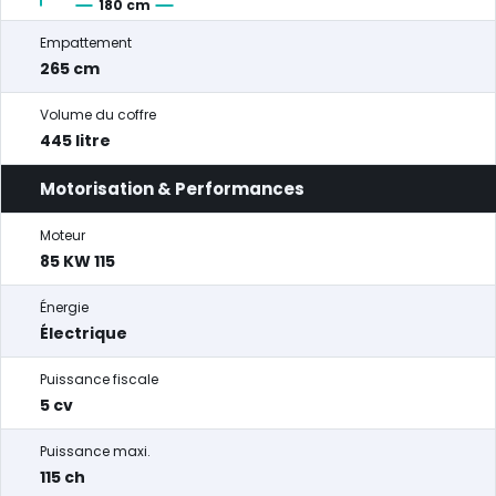
180 cm
Empattement
265 cm
Volume du coffre
445 litre
Motorisation & Performances
Moteur
85 KW 115
Énergie
Électrique
Puissance fiscale
5 cv
Puissance maxi.
115 ch