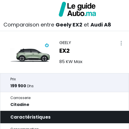
Comparaison entre
Geely EX2
et
Audi A8
GEELY
EX2
85 KW Max
Prix
199 900
Dhs
Carrosserie
Citadine
Caractéristiques