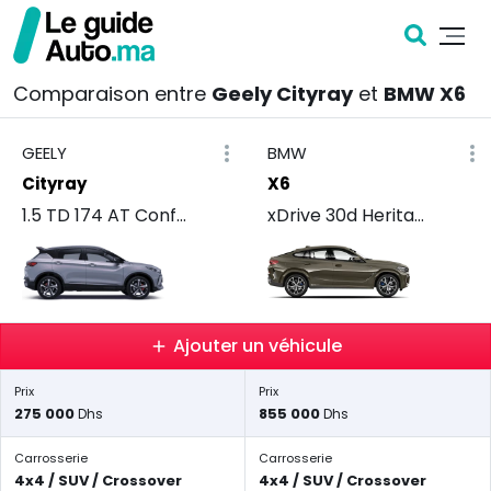
Comparaison entre
Geely Cityray
et
BMW X6
GEELY
BMW
Cityray
X6
1.5 TD 174 AT Confort
xDrive 30d Heritage
Ajouter un véhicule
Prix
Prix
275 000
855 000
Dhs
Dhs
Carrosserie
Carrosserie
4x4 / SUV / Crossover
4x4 / SUV / Crossover