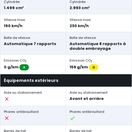
Cylindrée
Cylindrée
1.499 cm³
2.993 cm³
Vitesse maxi.
Vitesse maxi.
190 km/h
230 km/h
Boîte de vitesse
Boîte de vitesse
Automatique 7 rapports
Automatique 8 rapports à
double embrayage
Emission CO
Emission CO
2
2
0 g/km
158 g/km
A
D
Équipements extérieurs
Aide au stationnement
Aide au stationnement
Avant et arrière
Phares antibrouillard
Phares antibrouillard
Barres de toit
Barres de toit