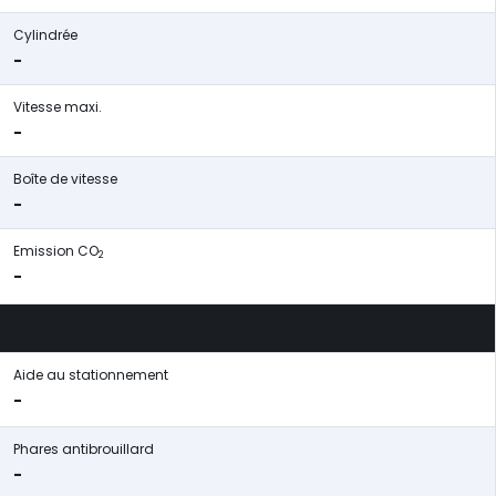
Cylindrée
-
Vitesse maxi.
-
Boîte de vitesse
-
Emission CO
2
-
Aide au stationnement
-
Phares antibrouillard
-