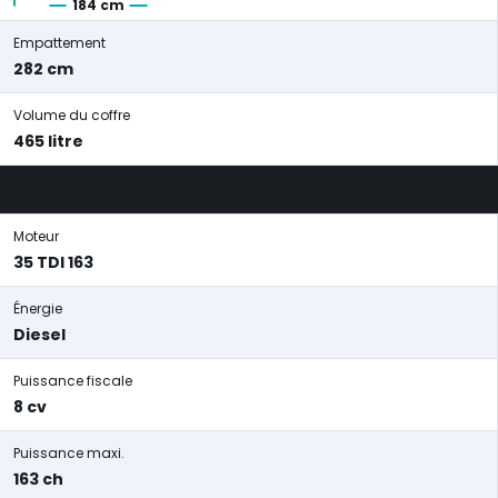
184 cm
Empattement
282 cm
Volume du coffre
465 litre
Moteur
35 TDI 163
Énergie
Diesel
Puissance fiscale
8 cv
Puissance maxi.
163 ch