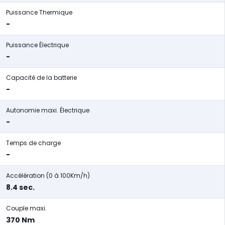
Puissance Thermique
-
Puissance Électrique
-
Capacité de la batterie
-
Autonomie maxi. Électrique
-
Temps de charge
-
Accélération (0 à 100Km/h)
8.4 sec.
Couple maxi.
370 Nm