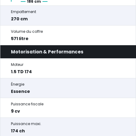
186 cm
Empattement
270 cm
Volume du coffre
571 litre
Motorisation & Performances
Moteur
1.5 TD 174
Énergie
Essence
Puissance fiscale
9 cv
Puissance maxi.
174 ch