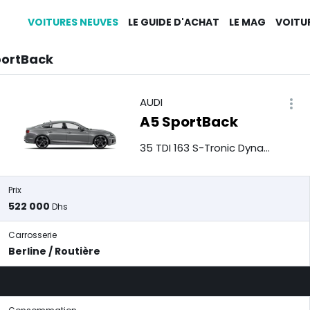
VOITURES NEUVES
LE GUIDE D'ACHAT
LE MAG
VOITU
portBack
AUDI
A5 SportBack
35 TDI 163 S-Tronic Dynamic
Prix
522 000
Dhs
Carrosserie
Berline / Routière