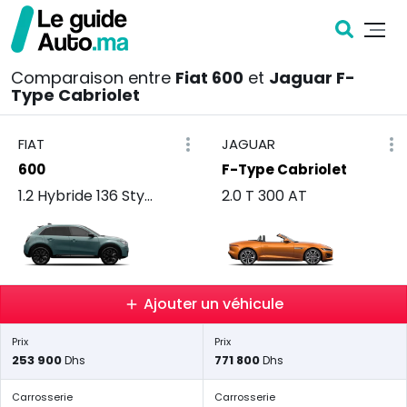
Comparaison entre
Fiat 600
et
Jaguar F-
Type Cabriolet
FIAT
JAGUAR
600
F-Type Cabriolet
1.2 Hybride 136 Style
2.0 T 300 AT
Ajouter un véhicule
Prix
Prix
253 900
771 800
Dhs
Dhs
Carrosserie
Carrosserie