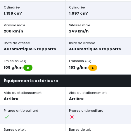
Cylindrée
Cylindrée
1.199 cm³
1.997 cm³
Vitesse maxi.
Vitesse maxi.
200 km/h
249 km/h
Boîte de vitesse
Boîte de vitesse
Automatique 5 rapports
Automatique 8 rapports
Emission CO
Emission CO
2
2
109 g/km
163 g/km
B
E
Équipements extérieurs
Aide au stationnement
Aide au stationnement
Arrière
Arrière
Phares antibrouillard
Phares antibrouillard
Barres de toit
Barres de toit