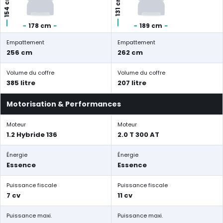
154 cm
131 cm
178 cm
189 cm
Empattement
Empattement
256 cm
262 cm
Volume du coffre
Volume du coffre
385 litre
207 litre
Motorisation & Performances
Moteur
Moteur
1.2 Hybride 136
2.0 T 300 AT
Énergie
Énergie
Essence
Essence
Puissance fiscale
Puissance fiscale
7 cv
11 cv
Puissance maxi.
Puissance maxi.