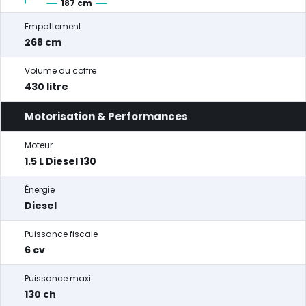
187 cm
Empattement
268 cm
Volume du coffre
430 litre
Motorisation & Performances
Moteur
1.5 L Diesel 130
Énergie
Diesel
Puissance fiscale
6 cv
Puissance maxi.
130 ch