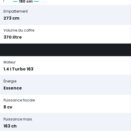
180 cm
Empattement
273 cm
Volume du coffre
370 litre
Moteur
1.4 l Turbo 163
Énergie
Essence
Puissance fiscale
8 cv
Puissance maxi.
163 ch