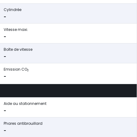
Cylindrée
-
Vitesse maxi.
-
Boîte de vitesse
-
Emission CO
2
-
Aide au stationnement
-
Phares antibrouillard
-