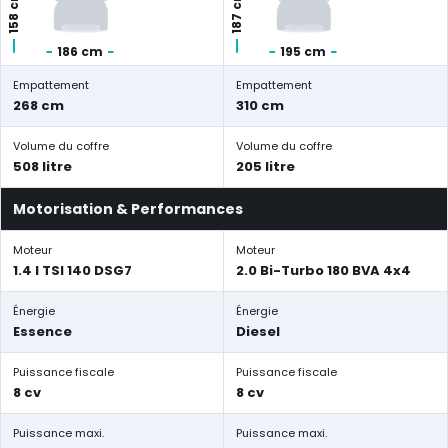
158 cm
187 cm
186 cm
195 cm
Empattement
Empattement
268 cm
310 cm
Volume du coffre
Volume du coffre
508 litre
205 litre
Motorisation & Performances
Moteur
Moteur
1.4 l TSI 140 DSG7
2.0 Bi-Turbo 180 BVA 4x4
Énergie
Énergie
Essence
Diesel
Puissance fiscale
Puissance fiscale
8 cv
8 cv
Puissance maxi.
Puissance maxi.