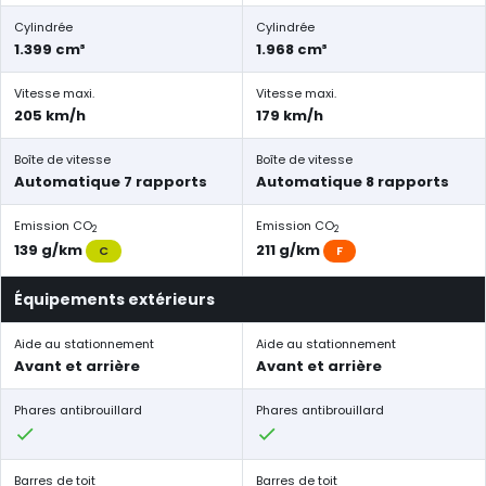
Cylindrée
Cylindrée
1.399 cm³
1.968 cm³
Vitesse maxi.
Vitesse maxi.
205 km/h
179 km/h
Boîte de vitesse
Boîte de vitesse
Automatique 7 rapports
Automatique 8 rapports
Emission CO
Emission CO
2
2
139 g/km
211 g/km
C
F
Équipements extérieurs
Aide au stationnement
Aide au stationnement
Avant et arrière
Avant et arrière
Phares antibrouillard
Phares antibrouillard
Barres de toit
Barres de toit