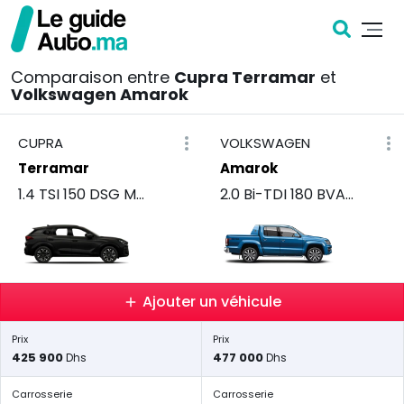
Comparaison entre
Cupra Terramar
et
Volkswagen Amarok
CUPRA
VOLKSWAGEN
Terramar
Amarok
1.4 TSI 150 DSG MOON
2.0 Bi-TDI 180 BVA Highline+
Ajouter un véhicule
Prix
Prix
425 900
477 000
Dhs
Dhs
Carrosserie
Carrosserie