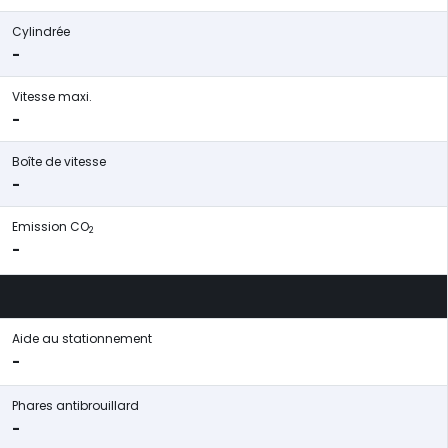
Cylindrée
-
Vitesse maxi.
-
Boîte de vitesse
-
Emission CO
2
-
Aide au stationnement
-
Phares antibrouillard
-