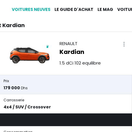
VOITURES NEUVES
LE GUIDE D'ACHAT
LE MAG
VOITU
t Kardian
RENAULT
Kardian
1.5 dCi 102 equilibre
Prix
179 000
Dhs
Carrosserie
4x4 / SUV / Crossover