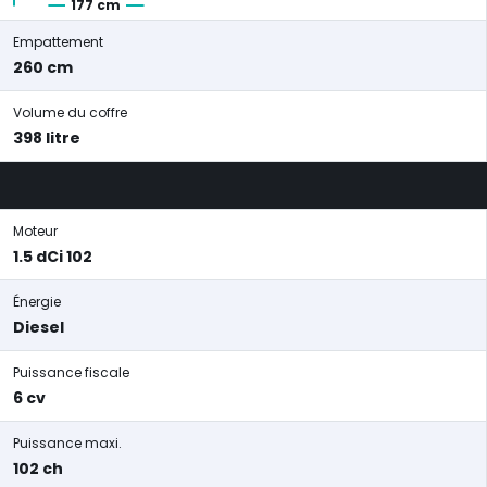
177 cm
Empattement
260 cm
Volume du coffre
398 litre
Moteur
1.5 dCi 102
Énergie
Diesel
Puissance fiscale
6 cv
Puissance maxi.
102 ch