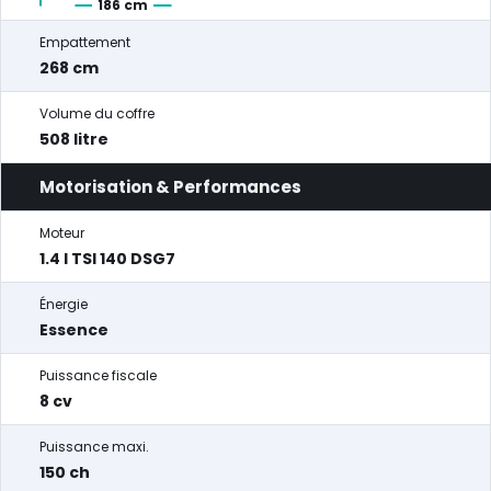
186 cm
Empattement
268 cm
Volume du coffre
508 litre
Motorisation & Performances
Moteur
1.4 l TSI 140 DSG7
Énergie
Essence
Puissance fiscale
8 cv
Puissance maxi.
150 ch