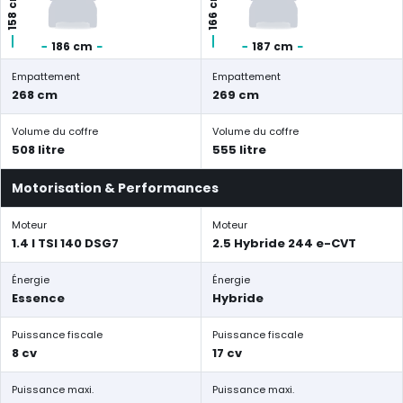
158 cm
166 cm
186 cm
187 cm
Empattement
Empattement
268 cm
269 cm
Volume du coffre
Volume du coffre
508 litre
555 litre
Motorisation & Performances
Moteur
Moteur
1.4 l TSI 140 DSG7
2.5 Hybride 244 e-CVT
Énergie
Énergie
Essence
Hybride
Puissance fiscale
Puissance fiscale
8 cv
17 cv
Puissance maxi.
Puissance maxi.