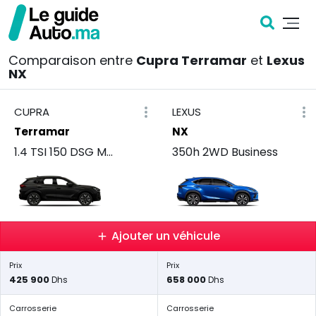
Comparaison entre
Cupra Terramar
et
Lexus
NX
CUPRA
LEXUS
Terramar
NX
1.4 TSI 150 DSG MOON
350h 2WD Business
Ajouter un véhicule
Prix
Prix
425 900
658 000
Dhs
Dhs
Carrosserie
Carrosserie