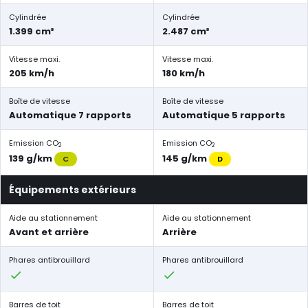
Cylindrée
Cylindrée
1.399 cm³
2.487 cm³
Vitesse maxi.
Vitesse maxi.
205 km/h
180 km/h
Boîte de vitesse
Boîte de vitesse
Automatique 7 rapports
Automatique 5 rapports
Emission CO
Emission CO
2
2
139 g/km
145 g/km
C
D
Équipements extérieurs
Aide au stationnement
Aide au stationnement
Avant et arrière
Arrière
Phares antibrouillard
Phares antibrouillard
Barres de toit
Barres de toit