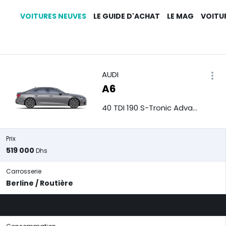
VOITURES NEUVES
LE GUIDE D'ACHAT
LE MAG
VOITU
6
AUDI
A6
40 TDI 190 S-Tronic Advanced
Prix
519 000
Dhs
Carrosserie
Berline / Routière