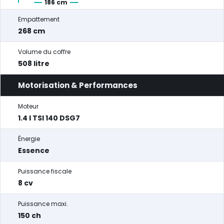
186 cm
Empattement
268 cm
Volume du coffre
508 litre
Motorisation & Performances
Moteur
1.4 l TSI 140 DSG7
Énergie
Essence
Puissance fiscale
8 cv
Puissance maxi.
150 ch