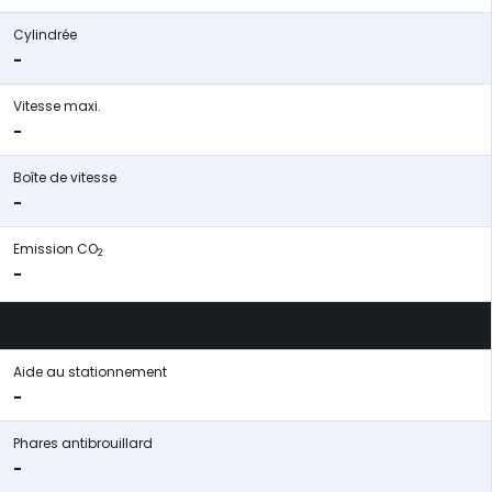
Cylindrée
-
Vitesse maxi.
-
Boîte de vitesse
-
Emission CO
2
-
Aide au stationnement
-
Phares antibrouillard
-