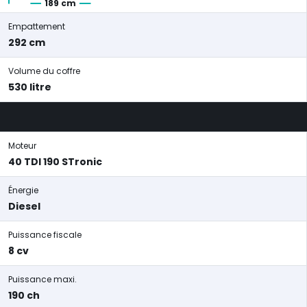
189 cm
Empattement
292 cm
Volume du coffre
530 litre
Moteur
40 TDI 190 STronic
Énergie
Diesel
Puissance fiscale
8 cv
Puissance maxi.
190 ch