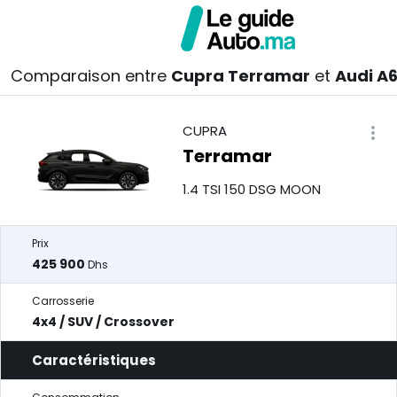
Comparaison entre
Cupra Terramar
et
Audi A
CUPRA
Terramar
1.4 TSI 150 DSG MOON
Prix
425 900
Dhs
Carrosserie
4x4 / SUV / Crossover
Caractéristiques