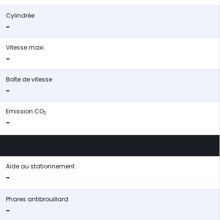
Cylindrée
-
Vitesse maxi.
-
Boîte de vitesse
-
Emission CO
2
-
Aide au stationnement
-
Phares antibrouillard
-