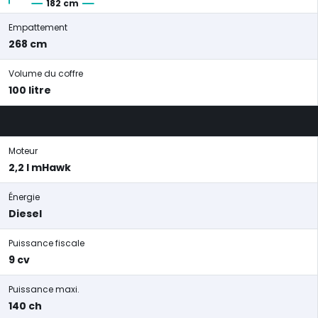
182 cm
Empattement
268 cm
Volume du coffre
100 litre
Moteur
2,2 l mHawk
Énergie
Diesel
Puissance fiscale
9 cv
Puissance maxi.
140 ch