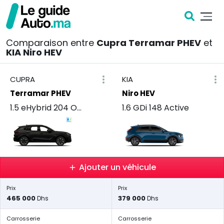
Comparaison entre
Cupra Terramar PHEV
et
KIA Niro HEV
CUPRA
KIA
Terramar PHEV
Niro HEV
1.5 eHybrid 204 Ocean
1.6 GDi 148 Active
Ajouter un véhicule
Prix
Prix
465 000
379 000
Dhs
Dhs
Carrosserie
Carrosserie