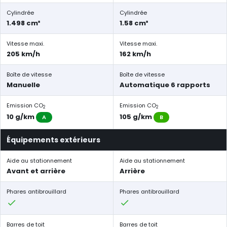
Cylindrée
Cylindrée
1.498 cm³
1.58 cm³
Vitesse maxi.
Vitesse maxi.
205 km/h
162 km/h
Boîte de vitesse
Boîte de vitesse
Manuelle
Automatique 6 rapports
Emission CO
Emission CO
2
2
10 g/km
105 g/km
A
B
Équipements extérieurs
Aide au stationnement
Aide au stationnement
Avant et arrière
Arrière
Phares antibrouillard
Phares antibrouillard
Barres de toit
Barres de toit