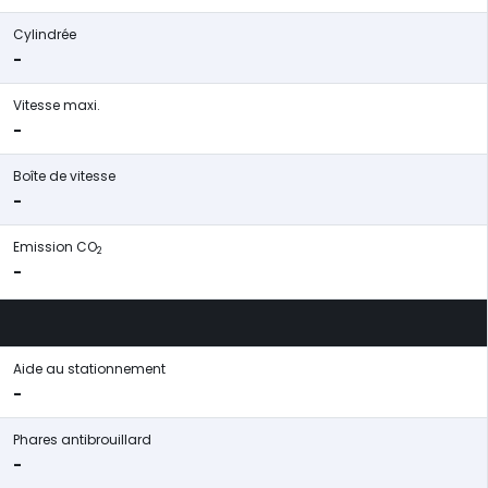
Cylindrée
-
Vitesse maxi.
-
Boîte de vitesse
-
Emission CO
2
-
Aide au stationnement
-
Phares antibrouillard
-