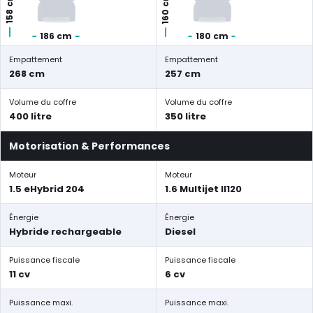
160 cm
158 cm
186 cm
180 cm
Empattement
Empattement
268 cm
257 cm
Volume du coffre
Volume du coffre
400 litre
350 litre
Motorisation & Performances
Moteur
Moteur
1.5 eHybrid 204
1.6 Multijet II120
Énergie
Énergie
Hybride rechargeable
Diesel
Puissance fiscale
Puissance fiscale
11 cv
6 cv
Puissance maxi.
Puissance maxi.