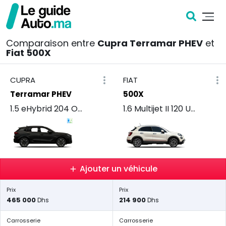
Comparaison entre
Cupra Terramar PHEV
et
Fiat 500X
CUPRA
FIAT
Terramar PHEV
500X
1.5 eHybrid 204 Ocean
1.6 Multijet II 120 URBAN
Ajouter un véhicule
Prix
Prix
465 000
214 900
Dhs
Dhs
Carrosserie
Carrosserie