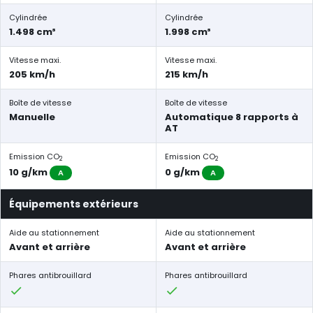
Cylindrée
Cylindrée
1.498 cm³
1.998 cm³
Vitesse maxi.
Vitesse maxi.
205 km/h
215 km/h
Boîte de vitesse
Boîte de vitesse
Manuelle
Automatique 8 rapports à
AT
Emission CO
Emission CO
2
2
10 g/km
0 g/km
A
A
Équipements extérieurs
Aide au stationnement
Aide au stationnement
Avant et arrière
Avant et arrière
Phares antibrouillard
Phares antibrouillard