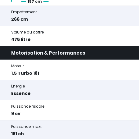
187 cm
Empattement
266 cm
Volume du coffre
475 litre
Motorisation & Performances
Moteur
1.5 Turbo 181
Énergie
Essence
Puissance fiscale
9 cv
Puissance maxi.
181 ch