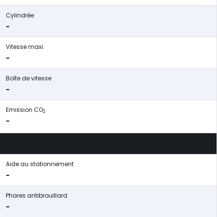
Cylindrée
-
Vitesse maxi.
-
Boîte de vitesse
-
Emission CO
2
-
Aide au stationnement
-
Phares antibrouillard
-