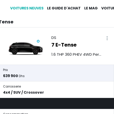
VOITURES NEUVES
LE GUIDE D'ACHAT
LE MAG
VOITU
-Tense
DS
7 E-Tense
1.6 THP 360 PHEV 4WD Performance Line
Prix
639 900
Dhs
Carrosserie
4x4 / SUV / Crossover