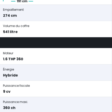
191 cm
Empattement
274 cm
Volume du coffre
541 litre
Moteur
1.6 THP 360
Énergie
Hybride
Puissance fiscale
9 cv
Puissance maxi.
360 ch