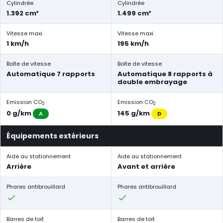
Cylindrée
Cylindrée
1.392 cm³
1.499 cm³
Vitesse maxi.
Vitesse maxi.
1 km/h
195 km/h
Boîte de vitesse
Boîte de vitesse
Automatique 7 rapports
Automatique 8 rapports à
double embrayage
Emission CO
Emission CO
2
2
0 g/km
145 g/km
A
D
Équipements extérieurs
Aide au stationnement
Aide au stationnement
Arrière
Avant et arrière
Phares antibrouillard
Phares antibrouillard
Barres de toit
Barres de toit