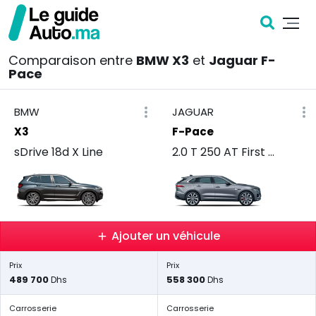
Comparaison entre
BMW X3
et
Jaguar F-
Pace
BMW
JAGUAR
X3
F-Pace
sDrive 18d X Line
2.0 T 250 AT First Edition
Ajouter un véhicule
Prix
Prix
489 700
558 300
Dhs
Dhs
Carrosserie
Carrosserie