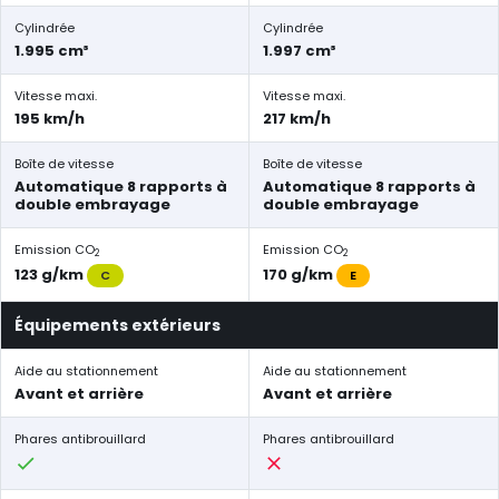
Cylindrée
Cylindrée
1.995 cm³
1.997 cm³
Vitesse maxi.
Vitesse maxi.
195 km/h
217 km/h
Boîte de vitesse
Boîte de vitesse
Automatique 8 rapports à
Automatique 8 rapports à
double embrayage
double embrayage
Emission CO
Emission CO
2
2
123 g/km
170 g/km
C
E
Équipements extérieurs
Aide au stationnement
Aide au stationnement
Avant et arrière
Avant et arrière
Phares antibrouillard
Phares antibrouillard